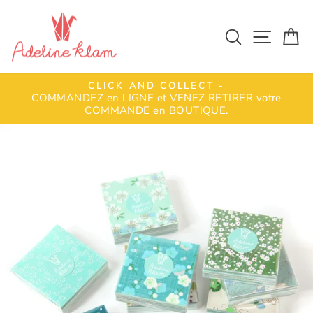
Passer
au
Rechercher
Naviga
Pa
contenu
T
CLICK AND COLLECT -
COMMANDEZ en LIGNE et VENEZ RETIRER votre
Diaporama
COMMANDE en BOUTIQUE.
Pause