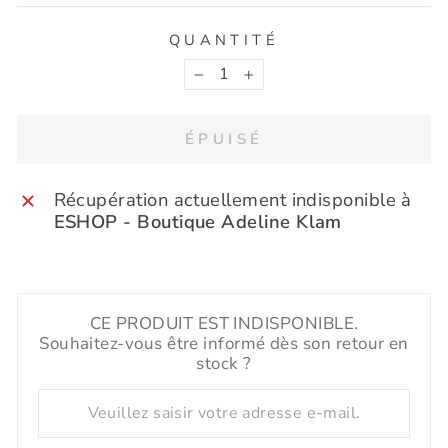
QUANTITÉ
−
+
ÉPUISÉ
Récupération actuellement indisponible à
ESHOP - Boutique Adeline Klam
P
CE PRODUIT EST INDISPONIBLE.
C
Souhaitez-vous être informé dès son retour en
C
stock ?
P