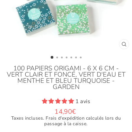
F
(E
100 PAPIERS ORIGAMI - 6 X 6 CM -
VERT CLAIR ET FONCÉ, VERT D'EAU ET
MENTHE ET BLEU TURQUOISE -
GARDEN
1 avis
Prix
14,90€
régulier
Taxes incluses.
Frais d'expédition
calculés lors du
passage à la caisse.