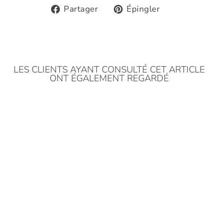
Partager
Épingler
Partager
Épingler
sur
sur
Facebook
Pinterest
LES CLIENTS AYANT CONSULTÉ CET ARTICLE
ONT ÉGALEMENT REGARDÉ
Épuisé
100 Papiers Origami - 6 x
6 cm - Vert Clair et Foncé,
Vert d'Eau et Menthe et
Bleu Turquoise - Garden
14,90€