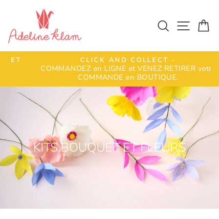
Passer
au
Rechercher
Naviga
Pa
contenu
T
CLICK AND COLLECT -
COMMANDEZ en LIGNE et VENEZ RETIRER votre
Diaporama
COMMANDE en BOUTIQUE.
Pause
KITS BOUQUET ET FLEURS