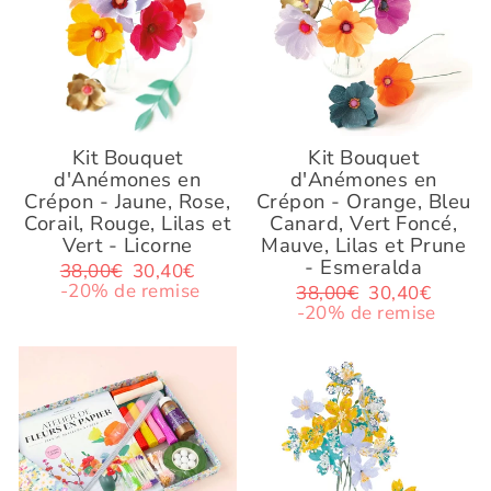
Kit Bouquet
Kit Bouquet
d'Anémones en
d'Anémones en
Crépon - Jaune, Rose,
Crépon - Orange, Bleu
Corail, Rouge, Lilas et
Canard, Vert Foncé,
Vert - Licorne
Mauve, Lilas et Prune
- Esmeralda
Prix
PROMO
38,00€
30,40€
régulier
-20% de remise
Prix
PROMO
38,00€
30,40€
régulier
-20% de remise